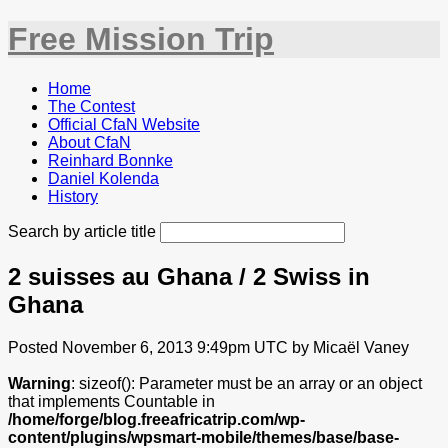
Free Mission Trip
Home
The Contest
Official CfaN Website
About CfaN
Reinhard Bonnke
Daniel Kolenda
History
Search by article title
2 suisses au Ghana / 2 Swiss in
Ghana
Posted November 6, 2013 9:49pm UTC by Micaël Vaney
Warning
: sizeof(): Parameter must be an array or an object
that implements Countable in
/home/forge/blog.freeafricatrip.com/wp-
content/plugins/wpsmart-mobile/themes/base/base-